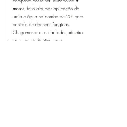
composto possa ser utilizado de
8
meses
, feito algumas aplicação de
ureia e água na bomba de 20L para
controle de doenças fungicas.
Chegamos ao resultado do primeiro
teste, com indicativos que
demonstram alta disponibilidade de
K
(Potássio),
Zinco
,
Fe
,
MN
e uma
boa concentração de cálcio.